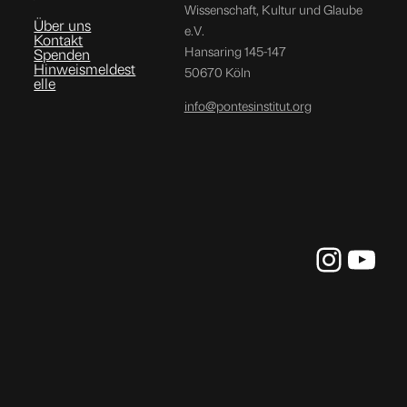
Wissenschaft, Kultur und Glaube
Über uns
e.V.
Kontakt
Hansaring 145-147
Spenden
Hinweismeldest
50670 Köln
elle
info@pontesinstitut.org
Instag
You