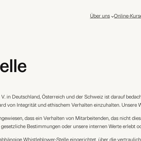
Über uns
Online-Kurs
elle
e. V. in Deutschland, Österreich und der Schweiz ist darauf bed
d von Integrität und ethischem Verhalten einzuhalten. Unsere W
 angewiesen, dass ein Verhalten von Mitarbeitenden, das nicht di
n gesetzliche Bestimmungen oder unsere internen Werte erlebt od
abhängige Whistleblower-Stelle eingerichtet, über die vertrauli